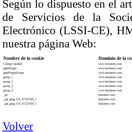
Según lo dispuesto en el ar
de Servicios de la Soc
Electrónico (LSSI-CE), HML
nuestra página Web:
Nombre de la cookie
Dominio de la co
Código variable
www.hmlateris.com
gdprPlugin
www.hmlateris.com
gdprPluginGroup
www.hmlateris.com
group_1
www.hmlateris.com
group_2
www.hmlateris.com
group_3
www.hmlateris.com
group_4
www.hmlateris.com
_ga
hmlateris.com
_gat_gtag_UA_47223764_1
hmlateris.com
_gat_gtag_UA_47223764_1
hmlateris.com
Volver